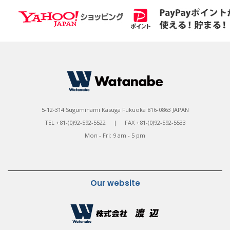
5-12-314 Suguminami Kasuga Fukuoka 816-0863 JAPAN
TEL +81-(0)92-592-5522 | FAX +81-(0)92-592-5533
Mon - Fri: 9 am - 5 pm
Our website