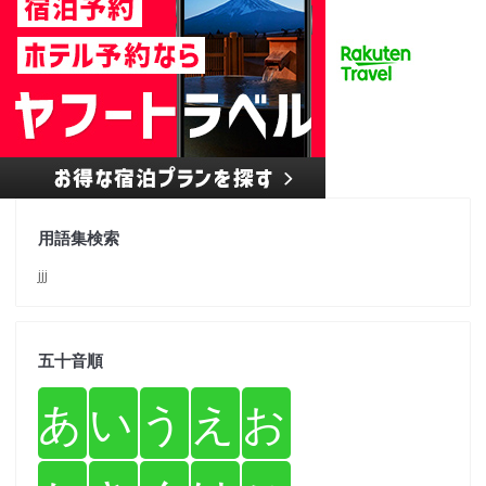
用語集検索
jjj
五十音順
あ
い
う
え
お