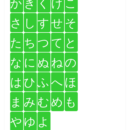
か
き
く
け
こ
さ
し
す
せ
そ
た
ち
つ
て
と
な
に
ぬ
ね
の
は
ひ
ふ
へ
ほ
ま
み
む
め
も
や
ゆ
よ