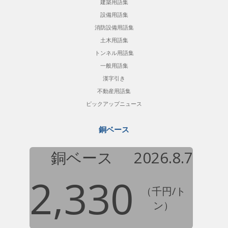
建築用語集
設備用語集
消防設備用語集
土木用語集
トンネル用語集
一般用語集
漢字引き
不動産用語集
ピックアップニュース
銅ベース
銅ベース
2026.8.7
2,330
（千円/ト
ン）