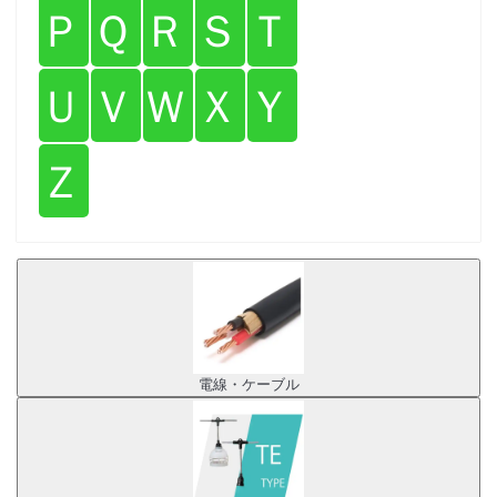
Ｐ
Ｑ
Ｒ
Ｓ
Ｔ
Ｕ
Ｖ
Ｗ
Ｘ
Ｙ
Ｚ
電線・ケーブル