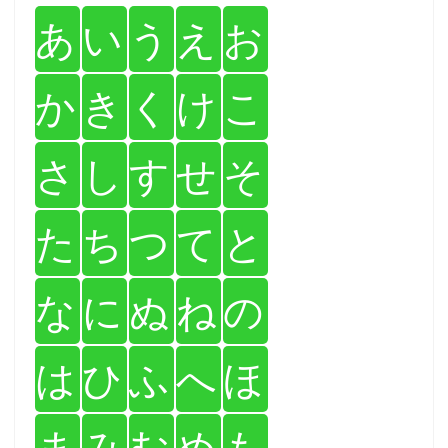
あ
い
う
え
お
か
き
く
け
こ
さ
し
す
せ
そ
た
ち
つ
て
と
な
に
ぬ
ね
の
は
ひ
ふ
へ
ほ
ま
み
む
め
も