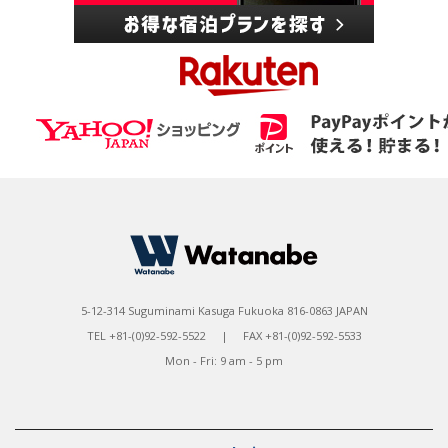
5-12-314 Suguminami Kasuga Fukuoka 816-0863 JAPAN
TEL +81-(0)92-592-5522 | FAX +81-(0)92-592-5533
Mon - Fri: 9 am - 5 pm