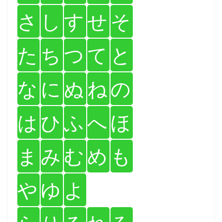
さ
し
す
せ
そ
た
ち
つ
て
と
な
に
ぬ
ね
の
は
ひ
ふ
へ
ほ
ま
み
む
め
も
や
ゆ
よ