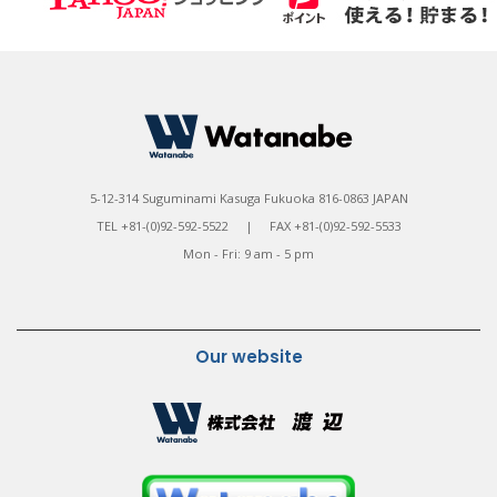
5-12-314 Suguminami Kasuga Fukuoka 816-0863 JAPAN
TEL +81-(0)92-592-5522 | FAX +81-(0)92-592-5533
Mon - Fri: 9 am - 5 pm
Our website