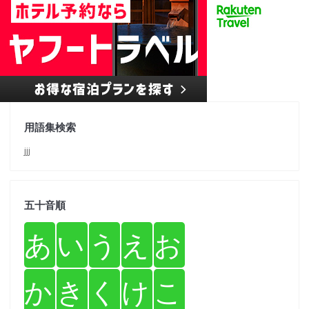
用語集検索
jjj
五十音順
あ
い
う
え
お
か
き
く
け
こ